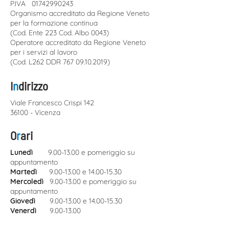
P.IVA
01742990243
Organismo accreditato da Regione Veneto
per la formazione continua
(Cod. Ente 223 Cod. Albo 0043)
Operatore accreditato da Regione Veneto
per i servizi al lavoro
(Cod. L262 DDR
767 09.10.2019)
I
n
dirizzo
Viale Francesco Crispi 142
36100 - Vicenza
O
r
ari
Lunedì
.
9.00-13.00
e pomeriggio su
appuntamento
Martedì
9.00-13.00
e
14.00-15.30
Mercoledì
9.00-13.00
e pomeriggio su
appuntamento
Giovedì
9.00-13.00
e
14.00-15.30
Venerdì
.
9.00-13.00