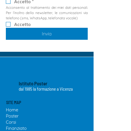
Accetto
*
Acconsento al trattamento dei miei dati personali. 
Per l’inoltro della newsletter, le comunicazioni via 
telefono (sms, WhatsApp, telefonata vocale)
Accetto
Invia
Istituto Poster
dal 1985 la formazione a Vicenza
SITE MAP
Home
Poster
Cor
si
Finanziato