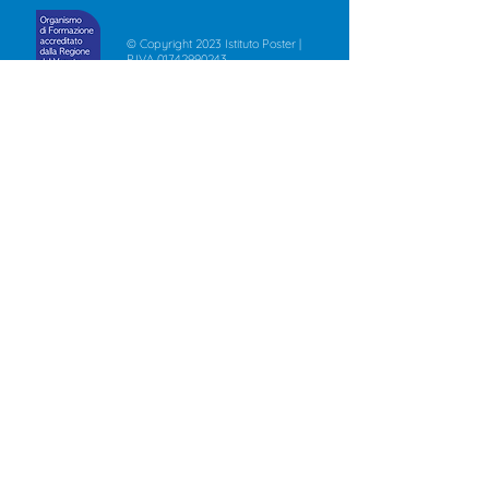
© Copyright 2023 Istituto Poster |
P.IVA
01742990243
Privacy Policy
-
Cookies Policy
Vuoi più informazioni?
Contattaci, risponderemo a tutte
le tue domande!