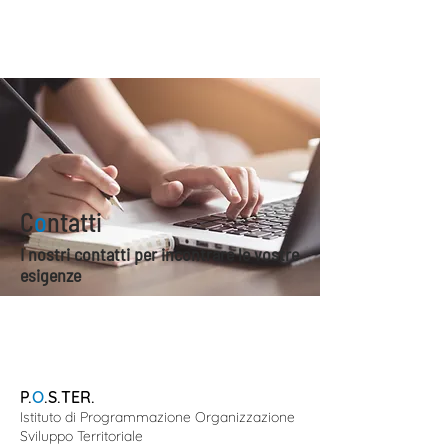
C
o
ntatti
I nostri contatti per incontrare le vostre
esigenze
P.
O
.S.TER.
Istituto di Programmazione Organizzazione
Sviluppo Territoriale