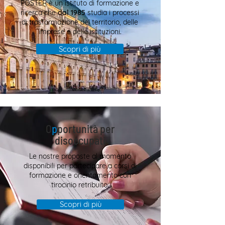
POSTER è un istituto di formazione e
ricerca che
dal 1985
studia i processi
di trasformazione del territorio, delle
imprese e delle istituzioni.
Scopri di più
O
p
portunità per
disoccupati
Le nostre proposte al momento
disponibili per partecipare a corsi di
formazione e orientamento con
tirocinio retribuito.
Scopri di più