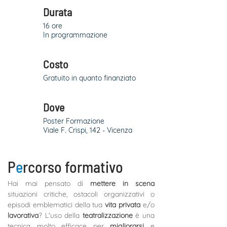
Durata
16 ore
In programmazione
Costo
Gratuito in quanto finanziato
Dove
Poster Formazione
Viale F. Crispi, 142 - Vicenza
P
e
rcorso formativo
Hai mai pensato di 
mettere in scena
situazioni critiche, ostacoli organizzativi o 
episodi emblematici della tua 
vita privata
 e/o 
lavorativa
? L'uso della 
teatralizzazione 
è una 
tecnica molto efficace per 
migliorarsi 
e 