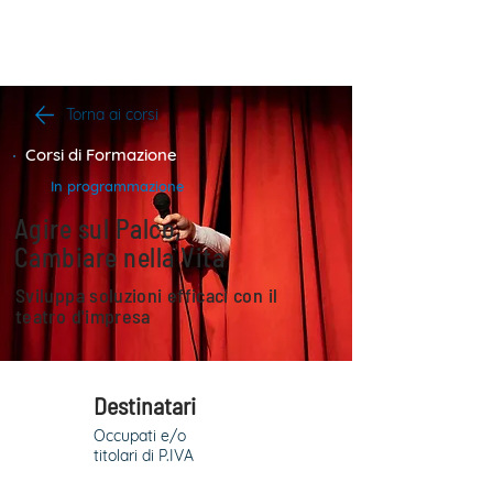
Torna ai corsi
Corsi di Formazione
In programmazione
Agire sul Palco,
Cambiare nella Vita
Sviluppa soluzioni efficaci con il
teatro d'impresa
Destinatari
Occupati e/o
titolari di P.IVA