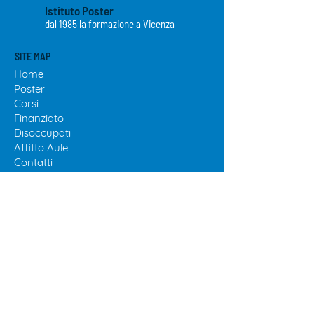
Istituto Poster
dal 1985 la formazione a Vicenza
SITE MAP
Home
Poster
Cor
si
Finanziato
Disoccupa
ti
Affitto
Aule
Contatti
Chiamaci subito
Inviaci una mail
ORARI
Lun
9.00-13.00
Mar
9.00-13.00
e
14.00-15.30