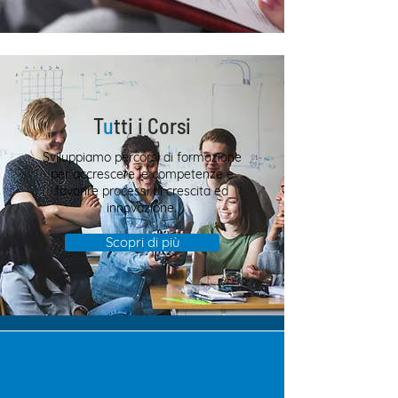
T
u
tti i Corsi
Sviluppiamo percorsi di formazione
per accrescere le competenze e
favorire processi di crescita ed
innovazione.
Scopri di più