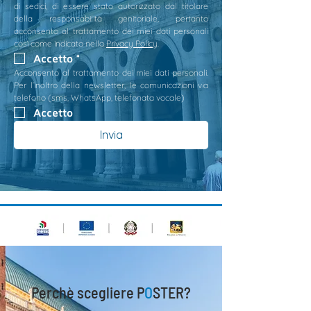
di sedici, di essere stato autorizzato dal titolare 
della responsabilità genitoriale, pertanto 
acconsento al trattamento dei miei dati personali 
così come indicato nella 
Privacy Policy
.
Accetto
*
Acconsento al trattamento dei miei dati personali. 
Per l’inoltro della newsletter, le comunicazioni via 
telefono (sms, WhatsApp, telefonata vocale)
Accetto
Invia
Perchè scegliere P
O
STER?