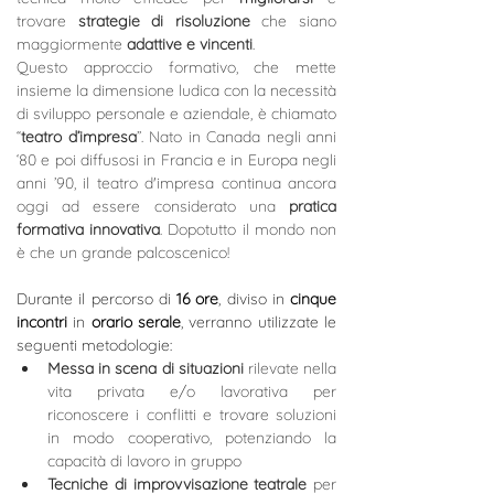
trovare 
strategie di risoluzione
 che siano 
maggiormente 
adattive e vincenti
.
Questo approccio formativo, che mette 
insieme la dimensione ludica con la necessità 
di sviluppo personale e aziendale, è chiamato 
“
teatro d’impresa
”. Nato in Canada negli anni 
‘80 e poi diffusosi in Francia e in Europa negli 
anni ’90, il teatro d'impresa continua ancora 
oggi ad essere considerato una 
pratica 
formativa innovativa
. Dopotutto il mondo non 
è che un grande palcoscenico!
Durante il percorso di 
16 ore
, diviso in 
cinque 
incontri
 in 
orario serale
, 
verranno utilizzate le 
seguenti metodologie:
Messa in scena di situazioni
 rilevate nella 
vita privata e/o lavorativa per 
riconoscere i conflitti e trovare soluzioni 
in modo cooperativo, potenziando la 
capacità di lavoro in gruppo
Tecniche di improvvisazione teatrale
 per 