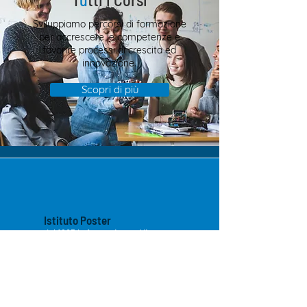
Sviluppiamo percorsi di formazione
per accrescere le competenze e
favorire processi di crescita ed
innovazione.
Scopri di più
Istituto Poster
dal 1985 la formazione a Vicenza
SITE MAP
Home
Poster