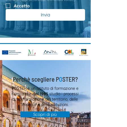
Accetto
Invia
Perchè scegliere P
O
STER?
POSTER è un istituto di formazione e
ricerca che
dal 1985
studia i processi
di trasformazione del territorio, delle
imprese e delle istituzioni.
Scopri di più