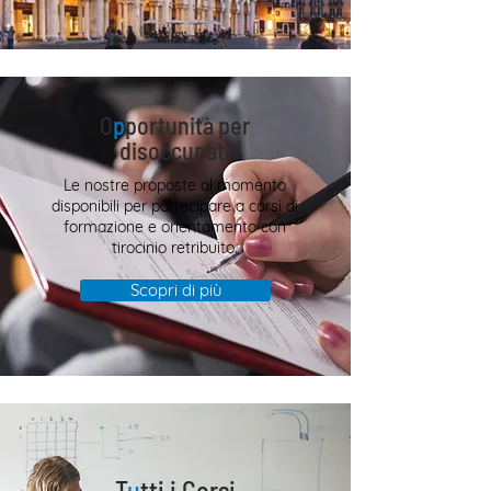
O
p
portunità per
disoccupati
Le nostre proposte al momento
disponibili per partecipare a corsi di
formazione e orientamento con
tirocinio retribuito.
Scopri di più
T
u
tti i Corsi