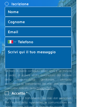
Iscrizione
Dichiaro di avere compiuto sedici anni, e se minore 
di sedici, di essere stato autorizzato dal titolare 
della responsabilità genitoriale, pertanto 
acconsento al trattamento dei miei dati personali 
così come indicato nella 
Privacy Policy
.
Accetto
*
Acconsento al trattamento dei miei dati personali. 
Per l’inoltro della newsletter, le comunicazioni via 
telefono (sms, WhatsApp, telefonata vocale)