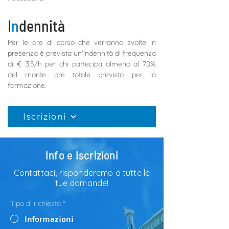
I
n
dennità
Per le ore di corso che verranno svolte in 
presenza è prevista un'indennità di frequenza 
di € 3,5/h per chi partecipa almeno al 70% 
del monte ore totale previsto per la 
formazione.
CHIUDI
Iscrizioni
Info e Iscrizioni
Contattaci, risponderemo a tutte le
tue domande!
Tipo di richiesta
*
Informazioni