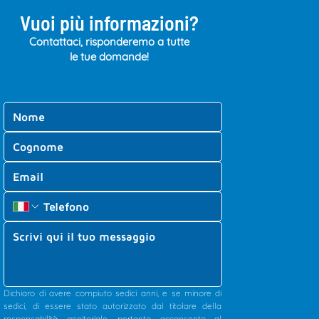
Vuoi più informazioni?
Contattaci, risponderemo a tutte
le tue domande!
Dichiaro di avere compiuto sedici anni, e se minore di 
sedici, di essere stato autorizzato dal titolare della 
responsabilità genitoriale, pertanto acconsento al 