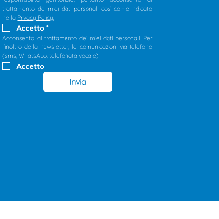
trattamento dei miei dati personali così come indicato 
nella 
Privacy Policy
.
Accetto
*
Acconsento al trattamento dei miei dati personali. Per 
l’inoltro della newsletter, le comunicazioni via telefono 
(sms, WhatsApp, telefonata vocale)
Accetto
Invia