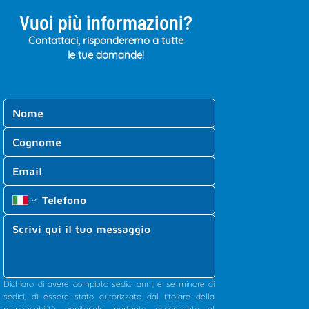
Vuoi più informazioni?
Contattaci, risponderemo a tutte
le tue domande!
Dichiaro di avere compiuto sedici anni, e se minore di 
sedici, di essere stato autorizzato dal titolare della 
responsabilità genitoriale, pertanto acconsento al 