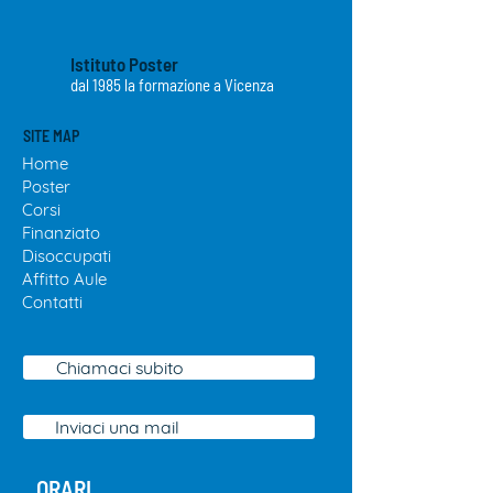
Istituto Poster
dal 1985 la formazione a Vicenza
SITE MAP
Home
Poster
Cor
si
Finanziato
Disoccupa
ti
Affitto
Aule
Contatti
Chiamaci subito
Inviaci una mail
ORARI